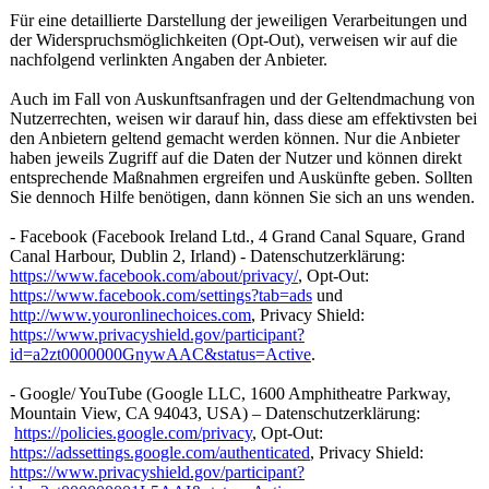
Für eine detaillierte Darstellung der jeweiligen Verarbeitungen und
der Widerspruchsmöglichkeiten (Opt-Out), verweisen wir auf die
nachfolgend verlinkten Angaben der Anbieter.
Auch im Fall von Auskunftsanfragen und der Geltendmachung von
Nutzerrechten, weisen wir darauf hin, dass diese am effektivsten bei
den Anbietern geltend gemacht werden können. Nur die Anbieter
haben jeweils Zugriff auf die Daten der Nutzer und können direkt
entsprechende Maßnahmen ergreifen und Auskünfte geben. Sollten
Sie dennoch Hilfe benötigen, dann können Sie sich an uns wenden.
- Facebook (Facebook Ireland Ltd., 4 Grand Canal Square, Grand
Canal Harbour, Dublin 2, Irland) - Datenschutzerklärung:
https://www.facebook.com/about/privacy/
, Opt-Out:
https://www.facebook.com/settings?tab=ads
und
http://www.youronlinechoices.com
, Privacy Shield:
https://www.privacyshield.gov/participant?
id=a2zt0000000GnywAAC&status=Active
.
- Google/ YouTube (Google LLC, 1600 Amphitheatre Parkway,
Mountain View, CA 94043, USA) – Datenschutzerklärung:
https://policies.google.com/privacy
, Opt-Out:
https://adssettings.google.com/authenticated
, Privacy Shield:
https://www.privacyshield.gov/participant?