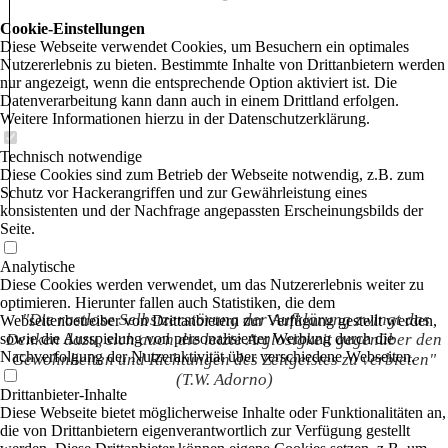
Cookie-Einstellungen
Diese Webseite verwendet Cookies, um Besuchern ein optimales
Nutzererlebnis zu bieten. Bestimmte Inhalte von Drittanbietern werden
nur angezeigt, wenn die entsprechende Option aktiviert ist. Die
Datenverarbeitung kann dann auch in einem Drittland erfolgen.
Weitere Informationen hierzu in der Datenschutzerklärung.
Technisch notwendige
Diese Cookies sind zum Betrieb der Webseite notwendig, z.B. zum
Schutz vor Hackerangriffen und zur Gewährleistung eines
konsistenten und der Nachfrage angepassten Erscheinungsbilds der
Seite.
Analytische
Diese Cookies werden verwendet, um das Nutzererlebnis weiter zu
optimieren. Hierunter fallen auch Statistiken, die dem
"
Die rastlose Selbstzerstörung der Aufklärung zwingt das
Webseitenbetreiber von Drittanbietern zur Verfügung gestellt werden,
sowie die Ausspielung von personalisierter Werbung durch die
Denken dazu, sich auch die letzte Arglosigkeit gegenüber den
Nachverfolgung der Nutzeraktivität über verschiedene Webseiten.
Gewohnheiten und Richtungen des Zeitgeistes zu verbieten"
(T.W. Adorno)
Drittanbieter-Inhalte
Diese Webseite bietet möglicherweise Inhalte oder Funktionalitäten an,
die von Drittanbietern eigenverantwortlich zur Verfügung gestellt