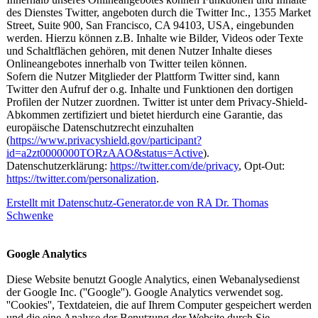
des Dienstes Twitter, angeboten durch die Twitter Inc., 1355 Market
Street, Suite 900, San Francisco, CA 94103, USA, eingebunden
werden. Hierzu können z.B. Inhalte wie Bilder, Videos oder Texte
und Schaltflächen gehören, mit denen Nutzer Inhalte dieses
Onlineangebotes innerhalb von Twitter teilen können.
Sofern die Nutzer Mitglieder der Plattform Twitter sind, kann
Twitter den Aufruf der o.g. Inhalte und Funktionen den dortigen
Profilen der Nutzer zuordnen. Twitter ist unter dem Privacy-Shield-
Abkommen zertifiziert und bietet hierdurch eine Garantie, das
europäische Datenschutzrecht einzuhalten
(
https://www.privacyshield.gov/participant?
id=a2zt0000000TORzAAO&status=Active
).
Datenschutzerklärung:
https://twitter.com/de/privacy
, Opt-Out:
https://twitter.com/personalization
.
Erstellt mit Datenschutz-Generator.de von RA Dr. Thomas
Schwenke
Google Analytics
Diese Website benutzt Google Analytics, einen Webanalysedienst
der Google Inc. (''Google''). Google Analytics verwendet sog.
''Cookies'', Textdateien, die auf Ihrem Computer gespeichert werden
und die eine Analyse der Benutzung der Website durch Sie