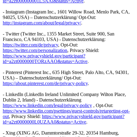
id=a2zt000000001L5AAI&status=Active
.
- Instagram (Instagram Inc., 1601 Willow Road, Menlo Park, CA,
94025, USA) – Datenschutzerklärung/ Opt-Out:
http://instagram.com/about/legal/privacy/
.
- Twitter (Twitter Inc., 1355 Market Street, Suite 900, San
Francisco, CA 94103, USA) - Datenschutzerklärung:
https://twitter.com/de/privacy
, Opt-Out:
https://twitter.com/personalization
, Privacy Shield:
https://www.privacyshield.gov/participant?
id=a2zt0000000TORzAAO&status=Active
.
- Pinterest (Pinterest Inc., 635 High Street, Palo Alto, CA, 94301,
USA) – Datenschutzerklärung/ Opt-Out:
https://about.pinterest.com/de/privacy-policy
.
- LinkedIn (LinkedIn Ireland Unlimited Company Wilton Place,
Dublin 2, Irland) - Datenschutzerklärung
https://www.linkedin.com/legal/privacy-policy
, Opt-Out:
https://www.linkedin.com/psettings/guest-controls/retargeting-opt-
out
, Privacy Shield:
https://www.privacyshield.gov/participant?
id=a2zt0000000L0UZAA0&status=Active
.
- Xing (XING AG, Dammtorstraße 29-32, 20354 Hamburg,