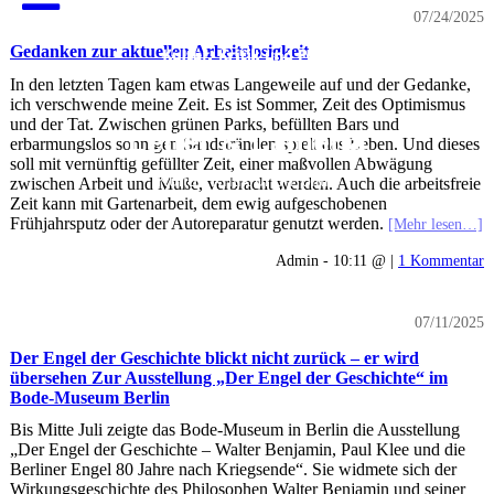
07/24/2025
Gedanken zur aktuellen Arbeitslosigkeit
In den letzten Tagen kam etwas Langeweile auf und der Gedanke,
ich verschwende meine Zeit. Es ist Sommer, Zeit des Optimismus
und der Tat. Zwischen grünen Parks, befüllten Bars und
Letter & Lametta
erbarmungslos sonnigen Sandstränden spielt das Leben. Und dieses
soll mit vernünftig gefüllter Zeit, einer maßvollen Abwägung
Kultur, Kritik und Politik
zwischen Arbeit und Muße, verbracht werden. Auch die arbeitsfreie
Zeit kann mit Gartenarbeit, dem ewig aufgeschobenen
Frühjahrsputz oder der Autoreparatur genutzt werden.
[Mehr lesen…]
Admin - 10:11 @ |
1 Kommentar
07/11/2025
Der Engel der Geschichte blickt nicht zurück – er wird
übersehen Zur Ausstellung „Der Engel der Geschichte“ im
Bode-Museum Berlin
Bis Mitte Juli zeigte das Bode-Museum in Berlin die Ausstellung
„Der Engel der Geschichte – Walter Benjamin, Paul Klee und die
Berliner Engel 80 Jahre nach Kriegsende“. Sie widmete sich der
Wirkungsgeschichte des Philosophen Walter Benjamin und seiner