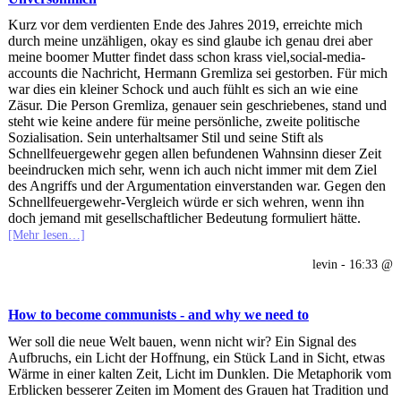
Kurz vor dem verdienten Ende des Jahres 2019, erreichte mich
durch meine unzähligen, okay es sind glaube ich genau drei aber
meine boomer Mutter findet dass schon krass viel,social-media-
accounts die Nachricht, Hermann Gremliza sei gestorben. Für mich
war dies ein kleiner Schock und auch fühlt es sich an wie eine
Zäsur. Die Person Gremliza, genauer sein geschriebenes, stand und
steht wie keine andere für meine persönliche, zweite politische
Sozialisation. Sein unterhaltsamer Stil und seine Stift als
Schnellfeuergewehr gegen allen befundenen Wahnsinn dieser Zeit
beeindrucken mich sehr, wenn ich auch nicht immer mit dem Ziel
des Angriffs und der Argumentation einverstanden war. Gegen den
Schnellfeuergewehr-Vergleich würde er sich wehren, wenn ihn
doch jemand mit gesellschaftlicher Bedeutung formuliert hätte.
[Mehr lesen…]
levin - 16:33 @
How to become communists - and why we need to
Wer soll die neue Welt bauen, wenn nicht wir? Ein Signal des
Aufbruchs, ein Licht der Hoffnung, ein Stück Land in Sicht, etwas
Wärme in einer kalten Zeit, Licht im Dunklen. Die Metaphorik vom
Erblicken besserer Zeiten im Moment des Grauen hat Tradition und