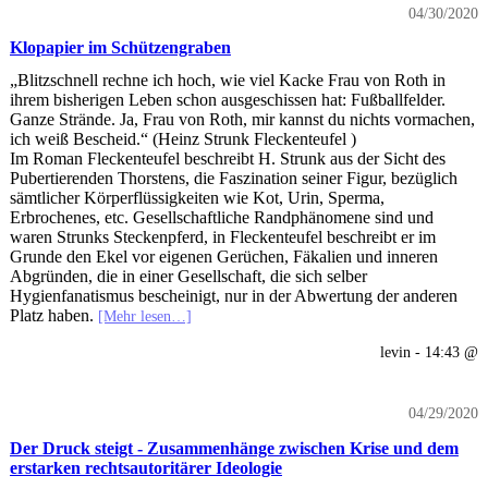
04/30/2020
Klopapier im Schützengraben
„Blitzschnell rechne ich hoch, wie viel Kacke Frau von Roth in
ihrem bisherigen Leben schon ausgeschissen hat: Fußballfelder.
Ganze Strände. Ja, Frau von Roth, mir kannst du nichts vormachen,
ich weiß Bescheid.“ (Heinz Strunk Fleckenteufel )
Im Roman Fleckenteufel beschreibt H. Strunk aus der Sicht des
Pubertierenden Thorstens, die Faszination seiner Figur, bezüglich
sämtlicher Körperflüssigkeiten wie Kot, Urin, Sperma,
Erbrochenes, etc. Gesellschaftliche Randphänomene sind und
waren Strunks Steckenpferd, in Fleckenteufel beschreibt er im
Grunde den Ekel vor eigenen Gerüchen, Fäkalien und inneren
Abgründen, die in einer Gesellschaft, die sich selber
Hygienfanatismus bescheinigt, nur in der Abwertung der anderen
Platz haben.
[Mehr lesen…]
levin - 14:43 @
04/29/2020
Der Druck steigt - Zusammenhänge zwischen Krise und dem
erstarken rechtsautoritärer Ideologie