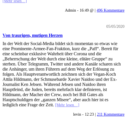
[Mehr lesen…]
Admin - 16:49 @ |
496 Kommentare
05/05/2020
Von traurigen, mutigen Herzen
In der Welt der Social-Media bildet sich momentan so etwas wie
eine Prominente-Armee-Fan-Fraktion, kurz die „Paff“. Bereit für
eine scheinbar exklusive Wahrheit über Corona und die
„Beherrschung der Welt durch eine kleine, elitäre Gruppe“ zu
sterben. Über Telegramm, Twitter und andere Kanäle scharen sich
die Anhänger, um ihren Führern auf dem Weg der Erlösung zu
folgen. Als Hauptverantwortlich zeichnen sich der Vegan-Koch
Attila Hildmann, der Schmusebarde Xavier Naidoo und der Ex-
Journalist Ken Jebsen. Während Jebsen und Naidoo ihren
Hauptfeind, die Juden, bereits mehrfach klar definieren, ist
Hildmann, der Macher der Crew, noch bei Bill Gates als
Hauptschuldigen der „ganzen Misere“, aber auch hier ist es
lediglich eine Frage der Zeit.
[Mehr lesen…]
levin - 12:23 |
211 Kommentare