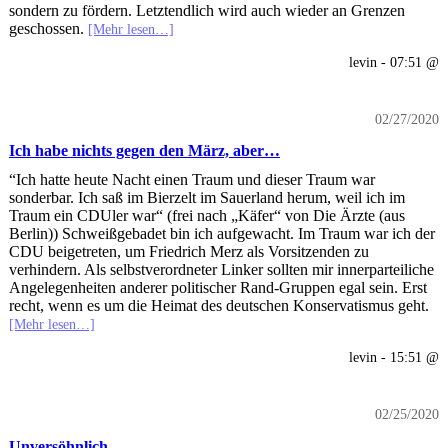
sondern zu fördern. Letztendlich wird auch wieder an Grenzen
geschossen.
[Mehr lesen…]
levin - 07:51 @
02/27/2020
Ich habe nichts gegen den März, aber…
“Ich hatte heute Nacht einen Traum und dieser Traum war
sonderbar. Ich saß im Bierzelt im Sauerland herum, weil ich im
Traum ein CDUler war“ (frei nach „Käfer“ von Die Ärzte (aus
Berlin)) Schweißgebadet bin ich aufgewacht. Im Traum war ich der
CDU beigetreten, um Friedrich Merz als Vorsitzenden zu
verhindern. Als selbstverordneter Linker sollten mir innerparteiliche
Angelegenheiten anderer politischer Rand-Gruppen egal sein. Erst
recht, wenn es um die Heimat des deutschen Konservatismus geht.
[Mehr lesen…]
levin - 15:51 @
02/25/2020
Unversöhnlich