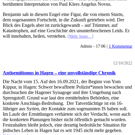
berühmten Interpretation von Paul Klees Angelus Novus.
Benjamin sah in diesem Engel eine Figur, die von einem Sturm,
dem sogenannten Fortschritt, in die Zukunft getrieben wird. Der
Blick des Engels aber ist zurückgewandt – auf Trümmer, auf
Katastrophen, auf eine Geschichte des ununterbrochenen Leids. Er
will innehalten, heilen, verstehen.
[Mehr lesen…]
Admin - 17:06 |
1 Kommentar
12/10/2022
Antisemitismus in Hagen – eine unvollständige Chronik
Die Nacht vom 15. Auf den 16.09.2021, der Beginn von Yom
Kippur, in Hagen: Schwer bewaffnete Polizist*innen bewachen und
durchsuchen die Hagener Synagoge und ihre Umgebung nach
Sprengstoff. Grund war laut den ermittelnden Behörden, eine
konkrete Anschlags-Bedrohung. Der Tatverdächtige ist ein 16-
Jähriger aus Syrien, der Kontakte zum sogenannten IS haben soll.
Im Laufe der Ermittlungen verhärtete sich der Verdacht, wenn auch
die konkreten Planungen bisher nicht öffentlich gemacht wurden.
Festzuhalten bleibt jedoch, eine derartig bedrohliche Situation für
jüdisches Leben in Hagen hat es seit 1945 nicht mehr gegeben.