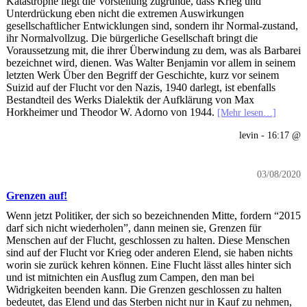
Katastrophe liegt die Vorstellung zugrunde, dass Krieg und
Unterdrückung eben nicht die extremen Auswirkungen
gesellschaftlicher Entwicklungen sind, sondern ihr Normal-zustand,
ihr Normalvollzug. Die bürgerliche Gesellschaft bringt die
Voraussetzung mit, die ihrer Überwindung zu dem, was als Barbarei
bezeichnet wird, dienen. Was Walter Benjamin vor allem in seinem
letzten Werk Über den Begriff der Geschichte, kurz vor seinem
Suizid auf der Flucht vor den Nazis, 1940 darlegt, ist ebenfalls
Bestandteil des Werks Dialektik der Aufklärung von Max
Horkheimer und Theodor W. Adorno von 1944.
[Mehr lesen…]
levin - 16:17 @
03/08/2020
Grenzen auf!
Wenn jetzt Politiker, der sich so bezeichnenden Mitte, fordern “2015
darf sich nicht wiederholen”, dann meinen sie, Grenzen für
Menschen auf der Flucht, geschlossen zu halten. Diese Menschen
sind auf der Flucht vor Krieg oder anderen Elend, sie haben nichts
worin sie zurück kehren können. Eine Flucht lässt alles hinter sich
und ist mitnichten ein Ausflug zum Campen, den man bei
Widrigkeiten beenden kann. Die Grenzen geschlossen zu halten
bedeutet, das Elend und das Sterben nicht nur in Kauf zu nehmen,