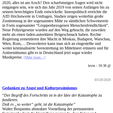
2020, alles ist am Arsch? Den scharfsinnigen Augen wird nicht
entgangen sein, wie sich das Jahr 2019 von seinen Anfängen bis zu
seinem berechtigten Ende entwickelte: Innenpolitisch erreichte die
AfD Höchstwerte in Umfragen, Studien zeigen weiterhin große
Zustimmung in der sogenannten Mitte zu sämtlichen Schweinerein
in Form sogenannter “Gruppenbezogenen Menschenfeindlichkeit”.
Neue Polizeigesetze wurden auf den Weg gebracht, die zuweilen
mehr als einen faden-autoritären Beigeschmack haben. Rechte
Regierung zementieren ihre Macht in Moskau, Budapest, Warschau,
Wien, Rom,… Desweiteren kann man sich an eingestellte und
weiter kriminalisierte Seenotrettung im Mittelmeer erinnern und für
Antisemitismus gibt es in Deutschland jetzt sogar wieder
Musikpreise.
[Mehr lesen…]
levin - 18:38 @
03/20/2020
Gedanken zu Angst und Kulturpessimismus
“
Der Begriff des Fortschritts ist in der Idee der Katastrophe zu
fundieren.
Daß es „so weiter“ geht, ist die Katastrophe”
Walter Benjamins abstrakter Vorstellung der permanenten