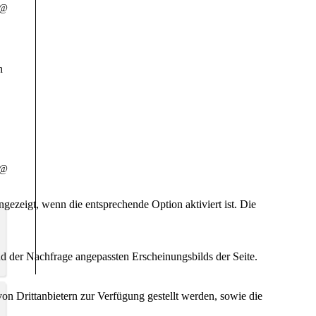
 @
n
 @
ezeigt, wenn die entsprechende Option aktiviert ist. Die
d der Nachfrage angepassten Erscheinungsbilds der Seite.
"
Die rastlose
on Drittanbietern zur Verfügung gestellt werden, sowie die
Selbstzerstörung der