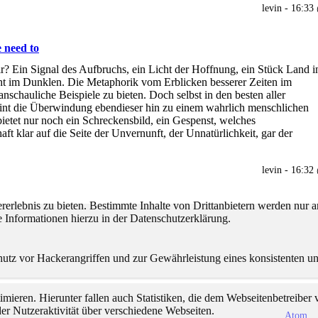
levin - 16:33
 need to
r? Ein Signal des Aufbruchs, ein Licht der Hoffnung, ein Stück Land i
cht im Dunklen. Die Metaphorik vom Erblicken besserer Zeiten im
schauliche Beispiele zu bieten. Doch selbst in den besten aller
heint die Überwindung ebendieser hin zu einem wahrlich menschlichen
ietet nur noch ein Schreckensbild, ein Gespenst, welches
t klar auf die Seite der Unvernunft, der Unnatürlichkeit, gar der
levin - 16:32
lebnis zu bieten. Bestimmte Inhalte von Drittanbietern werden nur ang
e Informationen hierzu in der Datenschutzerklärung.
utz vor Hackerangriffen und zur Gewährleistung eines konsistenten un
ieren. Hierunter fallen auch Statistiken, die dem Webseitenbetreiber v
r Nutzeraktivität über verschiedene Webseiten.
Atom