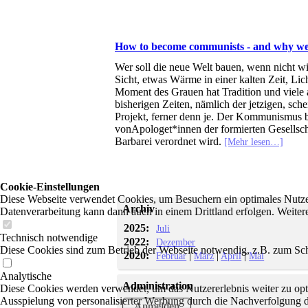
How to become communists - and why we
Wer soll die neue Welt bauen, wenn nicht wi
Sicht, etwas Wärme in einer kalten Zeit, Li
Moment des Grauen hat Tradition und viele an
bisherigen Zeiten, nämlich der jetzigen, sc
Projekt, ferner denn je. Der Kommunismus b
vonApologet*innen der formierten Gesellschaf
Barbarei verordnet wird.
[Mehr lesen…]
Cookie-Einstellungen
Diese Webseite verwendet Cookies, um Besuchern ein optimales Nutzerer
Archiv
Datenverarbeitung kann dann auch in einem Drittland erfolgen. Weiter
2025:
Juli
Technisch notwendige
2022:
Dezember
Diese Cookies sind zum Betrieb der Webseite notwendig, z.B. zum Sch
2020:
|
|
|
Februar
März
April
Mai
Analytische
Administration
Diese Cookies werden verwendet, um das Nutzererlebnis weiter zu optim
Ausspielung von personalisierter Werbung durch die Nachverfolgung de
Anmelden