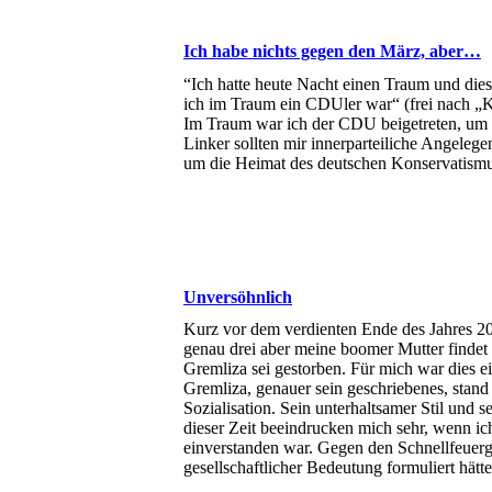
Ich habe nichts gegen den März, aber…
“Ich hatte heute Nacht einen Traum und dies
ich im Traum ein CDUler war“ (frei nach „K
Im Traum war ich der CDU beigetreten, um F
Linker sollten mir innerparteiliche Angelege
um die Heimat des deutschen Konservatism
Unversöhnlich
Kurz vor dem verdienten Ende des Jahres 20
genau drei aber meine boomer Mutter findet 
Gremliza sei gestorben. Für mich war dies ei
Gremliza, genauer sein geschriebenes, stand 
Sozialisation. Sein unterhaltsamer Stil und
dieser Zeit beeindrucken mich sehr, wenn i
einverstanden war. Gegen den Schnellfeuer
gesellschaftlicher Bedeutung formuliert hätt