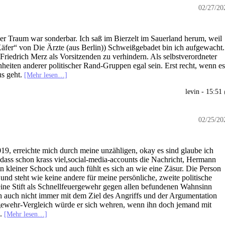
02/27/20
er Traum war sonderbar. Ich saß im Bierzelt im Sauerland herum, weil
äfer“ von Die Ärzte (aus Berlin)) Schweißgebadet bin ich aufgewacht.
riedrich Merz als Vorsitzenden zu verhindern. Als selbstverordneter
nheiten anderer politischer Rand-Gruppen egal sein. Erst recht, wenn es
us geht.
[Mehr lesen…]
levin - 15:51
02/25/20
19, erreichte mich durch meine unzähligen, okay es sind glaube ich
dass schon krass viel,social-media-accounts die Nachricht, Hermann
n kleiner Schock und auch fühlt es sich an wie eine Zäsur. Die Person
und steht wie keine andere für meine persönliche, zweite politische
 seine Stift als Schnellfeuergewehr gegen allen befundenen Wahnsinn
ch auch nicht immer mit dem Ziel des Angriffs und der Argumentation
gewehr-Vergleich würde er sich wehren, wenn ihn doch jemand mit
e.
[Mehr lesen…]