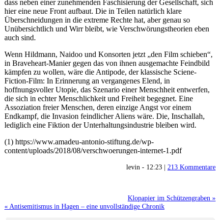
dass neben einer zunehmenden Faschisierung der Gesellschaft, sich
hier eine neue Front aufbaut. Die in Teilen natürlich klare
Überschneidungen in die extreme Rechte hat, aber genau so
Unübersichtlich und Wirr bleibt, wie Verschwörungstheorien eben
auch sind.
Wenn Hildmann, Naidoo und Konsorten jetzt „den Film schieben“,
in Braveheart-Manier gegen das von ihnen ausgemachte Feindbild
kämpfen zu wollen, wäre die Antipode, der klassische Sciene-
Fiction-Film: In Erinnerung an vergangenes Elend, in
hoffnungsvoller Utopie, das Szenario einer Menschheit entwerfen,
die sich in echter Menschlichkeit und Freiheit begegnet. Eine
Assoziation freier Menschen, deren einzige Angst vor einem
Endkampf, die Invasion feindlicher Aliens wäre. Die, Inschallah,
lediglich eine Fiktion der Unterhaltungsindustrie bleiben wird.
(1) https://www.amadeu-antonio-stiftung.de/wp-
content/uploads/2018/08/verschwoerungen-internet-1.pdf
levin - 12:23 |
213 Kommentare
Klopapier im Schützengraben »
« Antisemitismus in Hagen – eine unvollständige Chronik