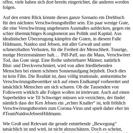
offen, viele haben sich dort bereits eingerichtet, die anderen werden
folgen.
Auf den ersten Blick könnte dieses ganze Szenario ein Drehbuch
für den nächsten Verschwörungsthriller sein. Ein paar wenige Gute,
die eine Verschwörung ungeheuren Ausmaßes aufdecken, gegen ein
schier übermächtiges Konglomerat aus Politik und Kapital. Aus
idealistischer Überzeugung kämpfen die Guten, in diesem Falle
Hildmann, Naidoo und Jebsen, mit aller Gewalt und unter
schmerzhaften Verlusten, für die Freiheit der Menschheit. Traurige,
mutige Herzensmänner halt… Piff-Paff, aus die Maus, Verschwörer
Tod, das Gute siegt. Eine Reihe unbeirrbarer Männer, natürlich
Blut- und Dreckverschmiert, wird von allen friedliebenden
Menschen bei einem schönen Sonnenaufgang bejubelt. Doch dies
ist kein Film. Die Realität ist, dass völlig irrationale, antisemitische
Verschwörungstheoretiker sich auf einen Endkampf vorbereitet und
tatsächlich Menschen um sich scharen. Ob die Tausenden von
Followern wirklich alle Folgen wollen ist irrelevant. Auch auf einen
Superhelden wie Til Schweiger müssen wir verzichten, der findet
nämlich dass der Ken Jebsen ein „echter Knaller“ ist, teilt fröhlich
Verschwörungstheorien zum Corona-Virus und spielt daher eher im
#TeamNaidooJebsenHildmann.
Wie Groß und Relevant die gerade entstehende „Bewegung“
tatsächlich ist und wird, ist nicht abzuschätzen. Doch es scheint,