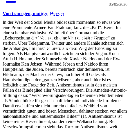
05/05/2020
Von traurigen, mutigen Herzen
In der Welt der Social-Media bildet sich momentan so etwas wie
eine Prominente-Armee-Fan-Fraktion, kurz die „Paff“. Bereit für
eine scheinbar exklusive Wahrheit über Corona und die
Letter & Lametta
„Beherrschung der Welt durch eine kleine, elitäre Gruppe“ zu
sterben. Über Telegramm, Twitter und andere Kanäle scharen sich
Kultur, Kritik und Politik
die Anhänger, um ihren Führern auf dem Weg der Erlösung zu
folgen. Als Hauptverantwortlich zeichnen sich der Vegan-Koch
Attila Hildmann, der Schmusebarde Xavier Naidoo und der Ex-
Journalist Ken Jebsen. Während Jebsen und Naidoo ihren
Hauptfeind, die Juden, bereits mehrfach klar definieren, ist
Hildmann, der Macher der Crew, noch bei Bill Gates als
Hauptschuldigen der „ganzen Misere“, aber auch hier ist es
lediglich eine Frage der Zeit. Antisemitismus ist in den meisten
Fällen das Bindeglied aller Verschwörungen. Die Amadeu-Antonio-
Stiftung dazu: “Verschwörungsideologien benennen Minderheiten
als Sündenböcke für gesellschaftliche und individuelle Probleme.
Damit erschaffen sie nicht nur ein einfaches Weltbild von
vermeintlich guten und bösen Menschen, dahinter stecken vor allem
nationalistische und antisemitische Bilder” (1). Antisemitismus ist
keine reines Ressentiment, sondern eine Weltanschauung. Bei
Verschwörungstheorien steht das Tor zum Antisemitismus weit