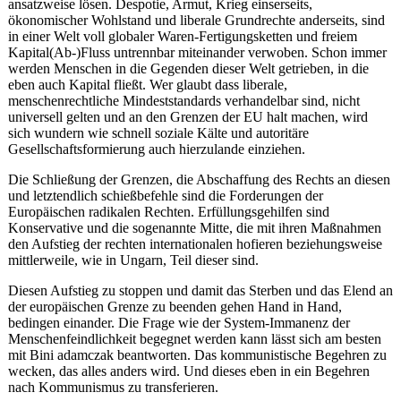
ansatzweise lösen. Despotie, Armut, Krieg einserseits,
ökonomischer Wohlstand und liberale Grundrechte anderseits, sind
in einer Welt voll globaler Waren-Fertigungsketten und freiem
Kapital(Ab-)Fluss untrennbar miteinander verwoben. Schon immer
werden Menschen in die Gegenden dieser Welt getrieben, in die
eben auch Kapital fließt. Wer glaubt dass liberale,
menschenrechtliche Mindeststandards verhandelbar sind, nicht
universell gelten und an den Grenzen der EU halt machen, wird
sich wundern wie schnell soziale Kälte und autoritäre
Gesellschaftsformierung auch hierzulande einziehen.
Die Schließung der Grenzen, die Abschaffung des Rechts an diesen
und letztendlich schießbefehle sind die Forderungen der
Europäischen radikalen Rechten. Erfüllungsgehilfen sind
Konservative und die sogenannte Mitte, die mit ihren Maßnahmen
den Aufstieg der rechten internationalen hofieren beziehungsweise
mittlerweile, wie in Ungarn, Teil dieser sind.
Diesen Aufstieg zu stoppen und damit das Sterben und das Elend an
der europäischen Grenze zu beenden gehen Hand in Hand,
bedingen einander. Die Frage wie der System-Immanenz der
Menschenfeindlichkeit begegnet werden kann lässt sich am besten
mit Bini adamczak beantworten. Das kommunistische Begehren zu
wecken, das alles anders wird. Und dieses eben in ein Begehren
nach Kommunismus zu transferieren.