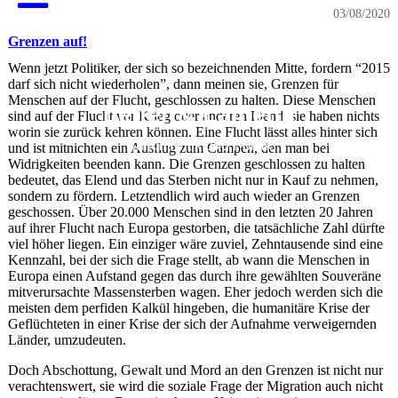
03/08/2020
Grenzen auf!
Wenn jetzt Politiker, der sich so bezeichnenden Mitte, fordern “2015
darf sich nicht wiederholen”, dann meinen sie, Grenzen für
Menschen auf der Flucht, geschlossen zu halten. Diese Menschen
Letter & Lametta
sind auf der Flucht vor Krieg oder anderen Elend, sie haben nichts
worin sie zurück kehren können. Eine Flucht lässt alles hinter sich
Kultur, Kritik und Politik
und ist mitnichten ein Ausflug zum Campen, den man bei
Widrigkeiten beenden kann. Die Grenzen geschlossen zu halten
bedeutet, das Elend und das Sterben nicht nur in Kauf zu nehmen,
sondern zu fördern. Letztendlich wird auch wieder an Grenzen
geschossen. Über 20.000 Menschen sind in den letzten 20 Jahren
auf ihrer Flucht nach Europa gestorben, die tatsächliche Zahl dürfte
viel höher liegen. Ein einziger wäre zuviel, Zehntausende sind eine
Kennzahl, bei der sich die Frage stellt, ab wann die Menschen in
Europa einen Aufstand gegen das durch ihre gewählten Souveräne
mitverursachte Massensterben wagen. Eher jedoch werden sich die
meisten dem perfiden Kalkül hingeben, die humanitäre Krise der
Geflüchteten in einer Krise der sich der Aufnahme verweigernden
Länder, umzudeuten.
Doch Abschottung, Gewalt und Mord an den Grenzen ist nicht nur
verachtenswert, sie wird die soziale Frage der Migration auch nicht