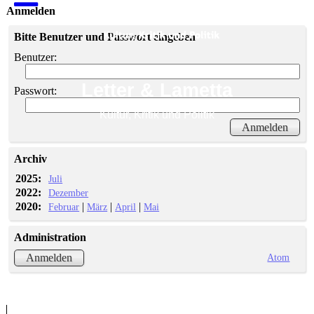
Anmelden
Bitte Benutzer und Passwort eingeben
Benutzer:
Letter & Lametta
Passwort:
Kultur, Kritik und Politik
Archiv
2025:
Juli
2022:
Dezember
2020:
|
|
|
Februar
März
April
Mai
Administration
Atom
Anmelden