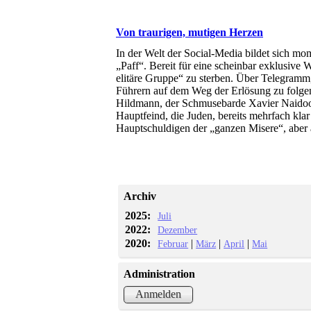
Von traurigen, mutigen Herzen
In der Welt der Social-Media bildet sich m
„Paff“. Bereit für eine scheinbar exklusive
elitäre Gruppe“ zu sterben. Über Telegramm
Führern auf dem Weg der Erlösung zu folgen
Hildmann, der Schmusebarde Xavier Naidoo
Hauptfeind, die Juden, bereits mehrfach klar
Hauptschuldigen der „ganzen Misere“, aber au
Archiv
2025:
Juli
2022:
Dezember
2020:
|
|
|
Februar
März
April
Mai
Administration
Anmelden