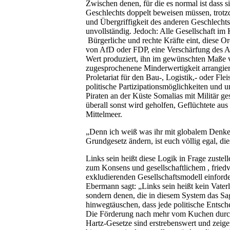
Zwischen denen, für die es normal ist dass s
Geschlechts doppelt beweisen müssen, trot
und Übergriffigkeit des anderen Geschlechts 
unvollständig. Jedoch: Alle Gesellschaft im K
Bürgerliche und rechte Kräfte eint, diese Ord
von AfD oder FDP, eine Verschärfung des An
Wert produziert, ihn im gewünschten Maße vi
zugesprochenene Minderwertigkeit arrangiert.
Proletariat für den Bau-, Logistik,- oder Fl
politische Partizipationsmöglichkeiten und u
Piraten an der Küste Somalias mit Militär 
überall sonst wird geholfen, Geflüchtete au
Mittelmeer.
„Denn ich weiß was ihr mit globalem Denken 
Grundgesetz ändern, ist euch völlig egal, die
Links sein heißt diese Logik in Frage zuste
zum Konsens und gesellschaftlichem , fried
exkludierenden Gesellschaftsmodell einford
Ebermann sagt: „Links sein heißt kein Vaterl
sondern denen, die in diesem System das Sag
hinwegtäuschen, dass jede politische Entsch
Die Förderung nach mehr vom Kuchen durch
Hartz-Gesetze sind erstrebenswert und zeigen