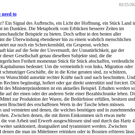
02/25/20
 need to
r? Ein Signal des Aufbruchs, ein Licht der Hoffnung, ein Stück Land i
cht im Dunklen. Die Metaphorik vom Erblicken besserer Zeiten im
schauliche Beispiele zu bieten. Doch selbst in den besten aller
heint die Überwindung ebendieser hin zu einem wahrlich menschlichen
ietet nur noch ein Schreckensbild, ein Gespenst, welches
t klar auf die Seite der Unvernunft, der Unnatürlichkeit, gar der
r dieser Gesellschaft genau dieselben Subjekte sind, die die
gerlichen Freiheit momentan Stück für Stück abschaffen, verdeutlicht
apitalismus bedeutet: Um die vermeintlich von links, Migration oder
 schmutziger Geschäfte, die in die Krise geraten sind, zu schützen,
dem Wunschbild autoritär rechter Kräfte nach und nach beschnitten. Un
n Rechten begünstigt, hofiert oder gar direkt unterstützt und forciert. D
des Ministerpräsidenten ist ein aktuelles Beispiel. Erhalten werden so
ie auf der einen oder der anderen Seite einer Bezahlschranke leben. Di
Mittel zur Produktion der Waren, die Bedürfnisse erfüllen, besitzen un
inem Bruchteil des erschaffenen Werts in der Tasche leben müssen.
 und vermieten und denen, die welches benötigen und in zunehmende
ehen. Zwischen denen, die mit ihrem Einkommen sich etwas mehr
, die von Arbeit und Erwerb ausgeschlossen sind und durch das Hartz 4
iter sanktioniert, drangsaliert und tyrannisiert werden. Zwischen
 denen die man im Mittelmeer ertrinken oder in Bosnien erfrieren lässt.