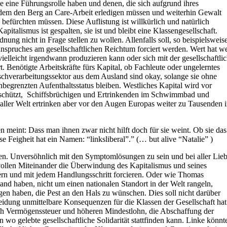
ie eine Führungsrolle haben und denen, die sich aufgrund ihres
zdem den Berg an Care-Arbeit erledigen müssen und weiterhin Gewalt
befürchten müssen. Diese Auflistung ist willkürlich und natürlich
apitalismus ist gespalten, sie ist und bleibt eine Klassengesellschaft.
nung nicht in Frage stellen zu wollen. Allenfalls soll, so beispielsweis
spruches am gesellschaftlichen Reichtum forciert werden. Wert hat w
elleicht irgendwann produzieren kann oder sich mit der gesellschaftli
 Benötigte Arbeitskräfte fürs Kapital, ob Fachleute oder ungelerntes
eischverarbeitungssektor aus dem Ausland sind okay, solange sie ohne
nbegrenzten Aufenthaltsstatus bleiben. Westliches Kapital wird vor
geschützt, Schiffsbrüchigen und Ertrinkenden im Schwimmbad und
s aller Welt ertrinken aber vor den Augen Europas weiter zu Tausenden 
meint: Dass man ihnen zwar nicht hilft doch für sie weint. Ob sie das
se Feigheit hat ein Namen: “linksliberal”.” (… but alive “Natalie” )
llen. Unversöhnlich mit den Symptomlösungen zu sein und bei aller Lie
vollen Miteinander die Überwindung des Kapitalismus und seines
ern und mit jedem Handlungsschritt forcieren. Oder wie Thomas
and haben, nicht um einen nationalen Standort in der Welt rangeln,
en haben, die Pest an den Hals zu wünschen. Dies soll nicht darüber
eidung unmittelbare Konsequenzen für die Klassen der Gesellschaft hat
 Vermögenssteuer und höheren Mindestlohn, die Abschaffung der
 wo gelebte gesellschaftliche Solidarität stattfinden kann. Linke könnt