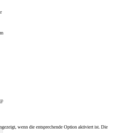
Aufklärung zwingt das
Denken dazu, sich auch die
r
letzte Arglosigkeit
gegenüber den
Gewohnheiten und
Richtungen des Zeitgeistes
um
zu verbieten" (T.W. Adorno)
 @
ezeigt, wenn die entsprechende Option aktiviert ist. Die