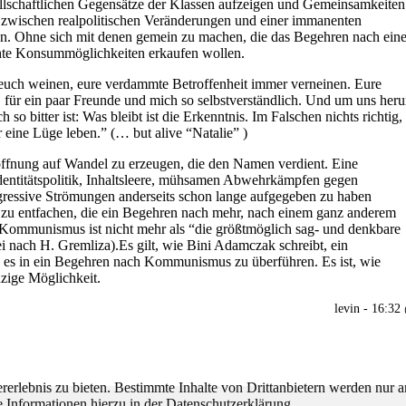
ellschaftlichen Gegensätze der Klassen aufzeigen und Gemeinsamkeiten
 zwischen realpolitischen Veränderungen und einer immanenten
n. Ohne sich mit denen gemein zu machen, die das Begehren nach eine
hte Konsummöglichkeiten erkaufen wollen.
t euch weinen, eure verdammte Betroffenheit immer verneinen. Eure
, für ein paar Freunde und mich so selbstverständlich. Und um uns her
so bitter ist: Was bleibt ist die Erkenntnis. Im Falschen nichts richtig,
eine Lüge leben.” (… but alive “Natalie” )
offnung auf Wandel zu erzeugen, die den Namen verdient. Eine
Identitätspolitik, Inhaltsleere, mühsamen Abwehrkämpfen gegen
ressive Strömungen anderseits schon lange aufgegeben zu haben
 zu entfachen, die ein Begehren nach mehr, nach einem ganz anderem
r Kommunismus ist nicht mehr als “die größtmöglich sag- und denkbare
ei nach H. Gremliza).Es gilt, wie Bini Adamczak schreibt, ein
es in ein Begehren nach Kommunismus zu überführen. Es ist, wie
zige Möglichkeit.
levin - 16:32
lebnis zu bieten. Bestimmte Inhalte von Drittanbietern werden nur ang
e Informationen hierzu in der Datenschutzerklärung.