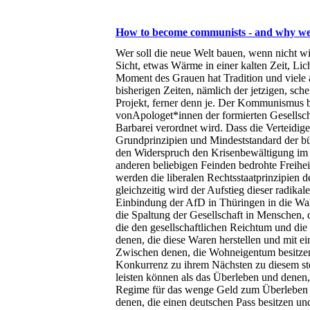
How to become communists - and why we
Wer soll die neue Welt bauen, wenn nicht wi
Sicht, etwas Wärme in einer kalten Zeit, Li
Moment des Grauen hat Tradition und viele an
bisherigen Zeiten, nämlich der jetzigen, sc
Projekt, ferner denn je. Der Kommunismus b
vonApologet*innen der formierten Gesellschaf
Barbarei verordnet wird. Dass die Verteidige
Grundprinzipien und Mindeststandard der bür
den Widerspruch den Krisenbewältigung im K
anderen beliebigen Feinden bedrohte Freiheit
werden die liberalen Rechtsstaatprinzipien 
gleichzeitig wird der Aufstieg dieser radikale
Einbindung der AfD in Thüringen in die Wahl 
die Spaltung der Gesellschaft in Menschen, d
die den gesellschaftlichen Reichtum und die 
denen, die diese Waren herstellen und mit e
Zwischen denen, die Wohneigentum besitzen
Konkurrenz zu ihrem Nächsten zu diesem st
leisten können als das Überleben und denen
Regime für das wenge Geld zum Überleben we
denen, die einen deutschen Pass besitzen und