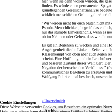
hier, wenn sie denn wollen würden, die ges
finden. Es würde einen permanenten Spagat
grundlegenden Gesellschaftsanalyse bedeute
wirklich menschlichen Ordnung durch erhö
“Wir werden nicht für euch bluten nicht mi
Pseudo-Menschlichkeit, begreift das endlich
nur das stumpfe Einverständnis, wenn es noch 
ob im Nehmen oder Geben, dass wir alle nur 
Es gilt ein Begehren zu wecken und eine H
Angelegenheit die die Linke in Zeiten von 
Klassenkampf von oben aber auch gegen reg
scheint. Eine Hoffnung und ein Leuchtfeuer
und besseren Zustand dieser Welt giert. De
Negation der herrschenden Verhältnisse” (fr
kommunistisches Begehren zu erzeugen und 
Wolfgang Pohrt einmal beschrieb, unsere ein
« Unversöhnlich
Cookie-Einstellungen
Diese Webseite verwendet Cookies, um Besuchern ein optimales Nutzerer
Archiv
Datenverarbeitung kann dann auch in einem Drittland erfolgen. Weiter